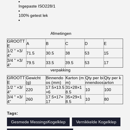
Ingepaste ISO228/1
100% getest lek
Afmetingen
GROOTT
A
B
C
D
E
E
1/2 " ×3/
71.5
30.5
38
53
15
4“
3/4 " ×3/
79.5
33.5
39.5
53
17
4“
verpakking
GROOTT
Gewicht
Binnendo
Karton (m
Qty per bi
Qty per k
E
(g)
os (mm)
m)
nnendoos
arton
1/2 " ×3/
17.5×13.5
31×28×1
220
10
100
4“
×6
8.5
3/4 " ×3/
17.5×17×
35×29×1
260
10
80
4“
17
8.5
Tags:
Gesmede MessingsKogelklep
Vernikkelde Kogelklep