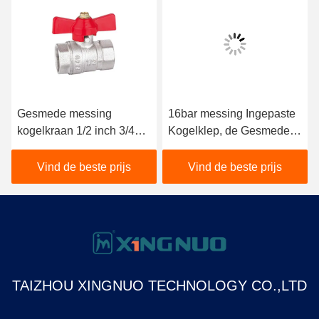
Gesmede messing
16bar messing Ingepaste
kogelkraan 1/2 inch 3/4
Kogelklep, de Gesmede
inch 100% getest op
Klep van het
lekkage
Vlinderhandvat
Vind de beste prijs
Vind de beste prijs
TAIZHOU XINGNUO TECHNOLOGY CO.,LTD