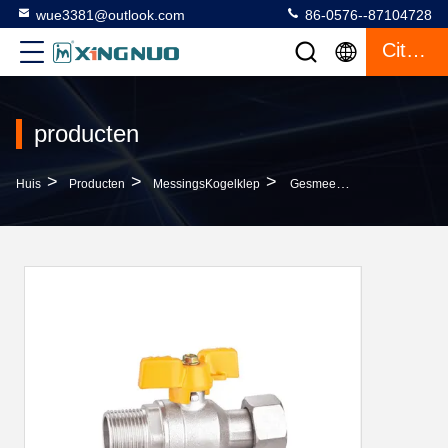
wue3381@outlook.com
86-0576--87104728
Citaat
producten
>
>
>
Huis
Producten
MessingsKogelklep
Gesmeed Van Het De Vlinderhandvat Van De MessingsKogelklep Getest De Fabrikanten100% Lek