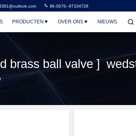
3381@outlook.com
86-0576--87104728
S
PRODUCTEN
OVER ONS
NIEUWS
t