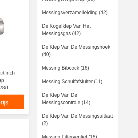
Messingsverzamelleiding
(42)
De Kogelklep Van Het
Messingsgas
(42)
De Klep Van De Messingshoek
(40)
Messing Bibcock
(16)
rt inch
ep
Messing Schuifafsluiter
(11)
28/1
De Klep Van De
rijs
Messingscontrole
(14)
De Klep Van De Messingsuitlaat
(2)
Messing Filterventiel
(18)