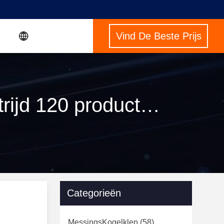
Vind De Beste Prijs
Trefwoorden [ forged brass ball valve ] wedstrijd 120 producten
Categorieën
MessingsKogelklep
(58)