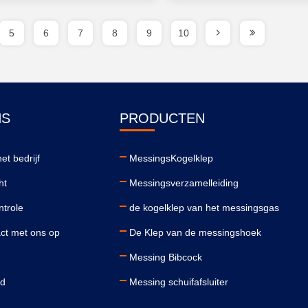
5
6
7
8
9
10
NS
PRODUCTEN
et bedrijf
MessingsKogelklep
ht
Messingsverzamelleiding
ntrole
de kogelklep van het messingsgas
ct met ons op
De Klep van de messingshoek
Messing Bibcock
id
Messing schuifafsluiter