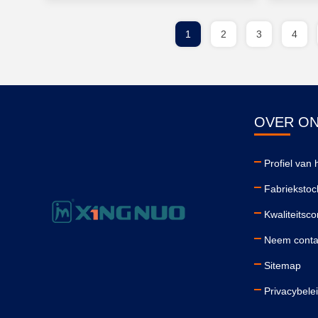
1
2
3
4
OVER O
Profiel van h
Fabriekstoc
Kwaliteitsco
Neem conta
Sitemap
Privacybele