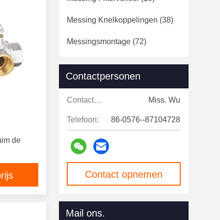
Messing Knelkoppelingen
(38)
Messingsmontage
(72)
Roestvrij StaalKogelkleppen
Contactpersonen
(10)
Verzamelplaten Van Roestvrij
Contactpersonen:
Miss. Wu
Staal
(20)
Telefoon:
86-0576--87104728
Roestvrij Staalmontage
(10)
uim de
Checkvalsen Van Roestvrij
Staal
(3)
Contact opnemen
rijs
De Kleppen Van De Roestvrij
Staaluitlaat
(6)
Mail ons.