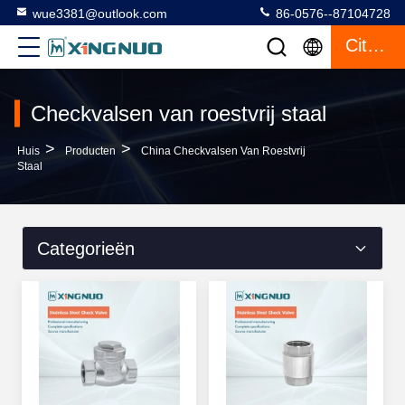
wue3381@outlook.com
86-0576--87104728
Citaat
Checkvalsen van roestvrij staal
>
>
Huis
Producten
China Checkvalsen Van Roestvrij
Staal
Categorieën