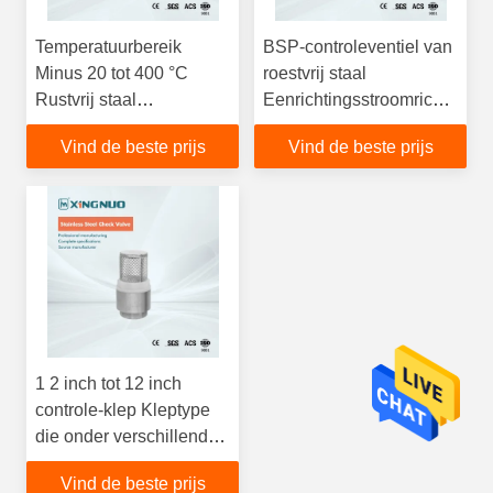
Temperatuurbereik
BSP-controleventiel van
Minus 20 tot 400 °C
roestvrij staal
Rustvrij staal
Eenrichtingsstroomrichtingsve
controleventielen
voor industriële
Vind de beste prijs
Vind de beste prijs
Controleventiel grootte
vloeistofregelsystemen
bereik van een halve
en leidingbescherming
inch tot twaalf inch
1 2 inch tot 12 inch
controle-klep Kleptype
die onder verschillende
omstandigheden een
Vind de beste prijs
consistente prestatie