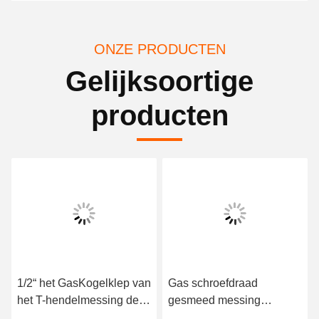
ONZE PRODUCTEN
Gelijksoortige
producten
1/2“ het GasKogelklep van
Gas schroefdraad
het T-hendelmessing de
gesmeed messing
Ontploffingsverwerking
kogelkraan buitendraad X