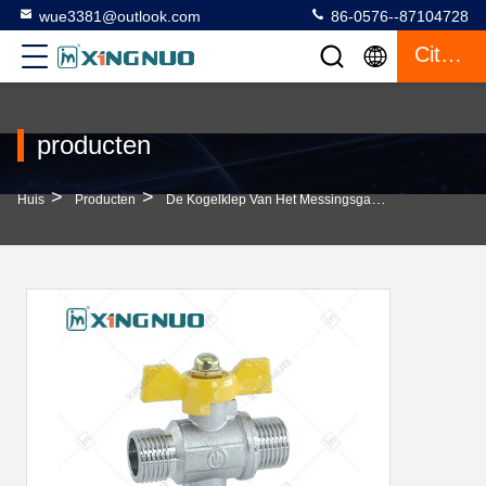
wue3381@outlook.com
86-0576--87104728
Citaat
producten
>
>
>
Huis
Producten
De Kogelklep Van Het Messingsgas
Nikkelgepla