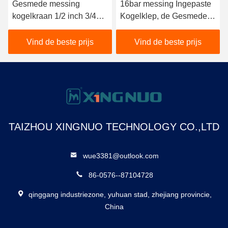
Gesmede messing
16bar messing Ingepaste
kogelkraan 1/2 inch 3/4
Kogelklep, de Gesmede
inch 100% getest op
Klep van het
lekkage
Vlinderhandvat
Vind de beste prijs
Vind de beste prijs
TAIZHOU XINGNUO TECHNOLOGY CO.,LTD
wue3381@outlook.com
86-0576--87104728
qinggang industriezone, yuhuan stad, zhejiang provincie,
China