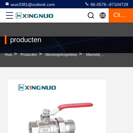
wue3381@outlook.com
86-0576--87104728
Citaat
producten
>
>
>
Huis
Producten
MessingsKogelklep
Mannelijke En Vrouwelijke Draadloze PN25 Koperen Kogelklep / Koperen Kogelklep Met UL CSA FM-Goedkeuring