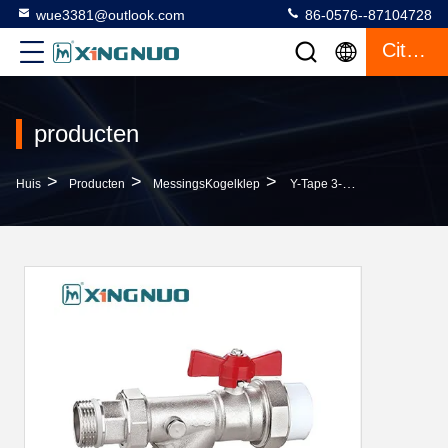
wue3381@outlook.com
86-0576--87104728
Citaat
producten
>
>
>
Huis
Producten
MessingsKogelklep
Y-Tape 3-Weg Koperen Kogelklep Vlinder Hefboom Nikkelgeplatte Nominale Druk Max 25 Bar Waterfiltering