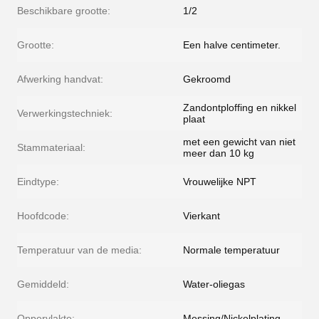
Beschikbare grootte:
1/2
Grootte:
Een halve centimeter.
Afwerking handvat:
Gekroomd
Zandontploffing en nikkel
Verwerkingstechniek:
plaat
met een gewicht van niet
Stammateriaal:
meer dan 10 kg
Eindtype:
Vrouwelijke NPT
Hoofdcode:
Vierkant
Temperatuur van de media:
Normale temperatuur
Gemiddeld:
Water-oliegas
Oppervlakte:
Messing/Nickelplating