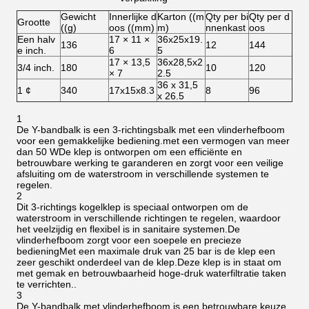
Gewicht
Innerlijke d
Karton ((m
Qty per bi
Qty per d
Grootte
((g)
oos ((mm)
m)
nnenkast
oos
Een halv
17 × 11 ×
36x25x19.
136
12
144
e inch.
6
5
17 × 13,5
36x28,5x2
3/4 inch.
180
10
120
× 7
2.5
36 x 31,5
1 ¢
340
17x15x8.3
8
96
x 26.5
1
De Y-bandbalk is een 3-richtingsbalk met een vlinderhefboom
voor een gemakkelijke bediening.met een vermogen van meer
dan 50 WDe klep is ontworpen om een efficiënte en
betrouwbare werking te garanderen en zorgt voor een veilige
afsluiting om de waterstroom in verschillende systemen te
regelen.
2
Dit 3-richtings kogelklep is speciaal ontworpen om de
waterstroom in verschillende richtingen te regelen, waardoor
het veelzijdig en flexibel is in sanitaire systemen.De
vlinderhefboom zorgt voor een soepele en precieze
bedieningMet een maximale druk van 25 bar is de klep een
zeer geschikt onderdeel van de klep.Deze klep is in staat om
met gemak en betrouwbaarheid hoge-druk waterfiltratie taken
te verrichten..
3
De Y-bandbalk met vlinderhefboom is een betrouwbare keuze