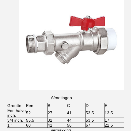
Afmetingen
Grootte
Een
B.
C
D
E
Een halve
52
27
41
53.5
13.5
inch.
3/4 inch.
55.5
32
44
53.5
17
1 "
68
41
56
67
22.5
verpakking