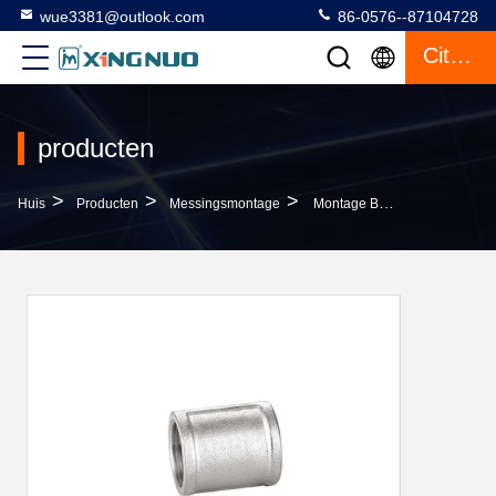
wue3381@outlook.com
86-0576--87104728
Citaat
producten
>
>
>
Huis
Producten
Messingsmontage
Montage BF4011 Van Het Precisie De Vernikkelde Messing Rechtstreeks Voor Gaspijp