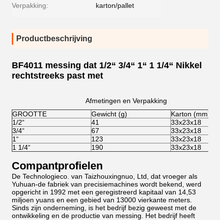
Verpakking:
karton/pallet
Productbeschrijving
BF4011 messing dat 1/2“ 3/4“ 1“ 1 1/4“ Nikkel
rechtstreeks past met
Afmetingen en Verpakking
GROOTTE
Gewicht (g)
Karton (mm)
1/2“
41
33x23x18
3/4“
67
33x23x18
1“
123
33x23x18
1 1/4“
190
33x23x18
Compantprofielen
De Technologieco. van Taizhouxingnuo, Ltd, dat vroeger als
Yuhuan-de fabriek van precisiemachines wordt bekend, werd
opgericht in 1992 met een geregistreerd kapitaal van 14,53
miljoen yuans en een gebied van 13000 vierkante meters.
Sinds zijn onderneming, is het bedrijf bezig geweest met de
ontwikkeling en de productie van messing. Het bedrijf heeft