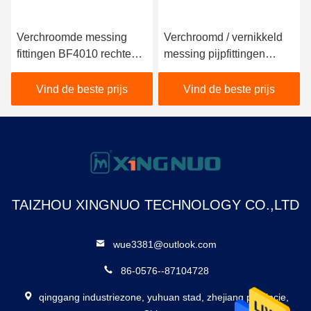
Verchroomde messing
Verchroomd / vernikkeld
fittingen BF4010 rechte
messing pijpfittingen
buisfittingen met mantel
BF4025 dubbelwandig
type
Vind de beste prijs
Vind de beste prijs
TAIZHOU XINGNUO TECHNOLOGY CO.,LTD
wue3381@outlook.com
86-0576--87104728
qinggang industriezone, yuhuan stad, zhejiang provincie,