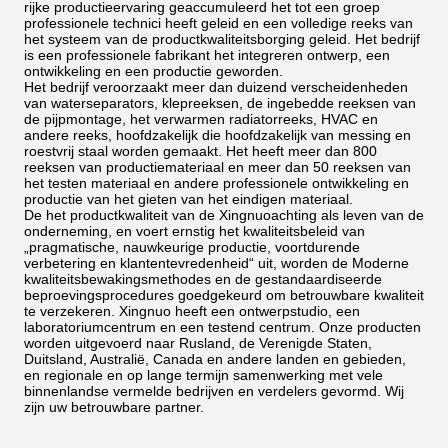
rijke productieervaring geaccumuleerd het tot een groep
professionele technici heeft geleid en een volledige reeks van
het systeem van de productkwaliteitsborging geleid. Het bedrijf
is een professionele fabrikant het integreren ontwerp, een
ontwikkeling en een productie geworden.
Het bedrijf veroorzaakt meer dan duizend verscheidenheden
van waterseparators, klepreeksen, de ingebedde reeksen van
de pijpmontage, het verwarmen radiatorreeks, HVAC en
andere reeks, hoofdzakelijk die hoofdzakelijk van messing en
roestvrij staal worden gemaakt. Het heeft meer dan 800
reeksen van productiemateriaal en meer dan 50 reeksen van
het testen materiaal en andere professionele ontwikkeling en
productie van het gieten van het eindigen materiaal.
De het productkwaliteit van de Xingnuoachting als leven van de
onderneming, en voert ernstig het kwaliteitsbeleid van
„pragmatische, nauwkeurige productie, voortdurende
verbetering en klantentevredenheid“ uit, worden de Moderne
kwaliteitsbewakingsmethodes en de gestandaardiseerde
beproevingsprocedures goedgekeurd om betrouwbare kwaliteit
te verzekeren. Xingnuo heeft een ontwerpstudio, een
laboratoriumcentrum en een testend centrum. Onze producten
worden uitgevoerd naar Rusland, de Verenigde Staten,
Duitsland, Australië, Canada en andere landen en gebieden,
en regionale en op lange termijn samenwerking met vele
binnenlandse vermelde bedrijven en verdelers gevormd. Wij
zijn uw betrouwbare partner.