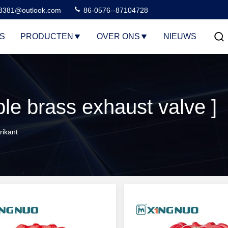
3381@outlook.com
86-0576--87104728
S
PRODUCTEN
OVER ONS
NIEUWS
rikant