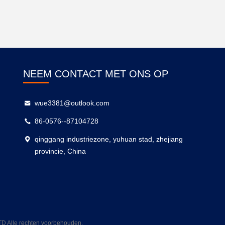
NEEM CONTACT MET ONS OP
wue3381@outlook.com
86-0576--87104728
qinggang industriezone, yuhuan stad, zhejiang
provincie, China
 Alle rechten voorbehouden.