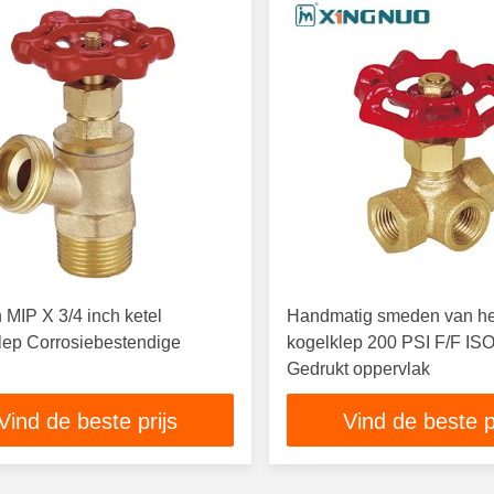
h MIP X 3/4 inch ketel
Handmatig smeden van he
lep Corrosiebestendige
kogelklep 200 PSI F/F IS
Gedrukt oppervlak
Vind de beste prijs
Vind de beste p