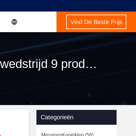
Vind De Beste Prijs
Trefwoorden [ durable brass exhaust valve ] wedstrijd 9 producten
Categorieën
MessingsKogelklep
(58)