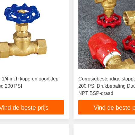
h 1/4 inch koperen poortklep
Corrosiebestendige stoppo
d 200 PSI
200 PSI Drukbepaling Du
NPT BSP-draad
Vind de beste prijs
Vind de beste p