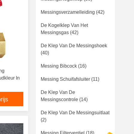
Messingsverzamelleiding
(42)
De Kogelklep Van Het
Messingsgas
(42)
De Klep Van De Messingshoek
(40)
Messing Bibcock
(16)
ing
dkleur In
Messing Schuifafsluiter
(11)
De Klep Van De
rijs
Messingscontrole
(14)
De Klep Van De Messingsuitlaat
(2)
Messing Filterventiel
(18)