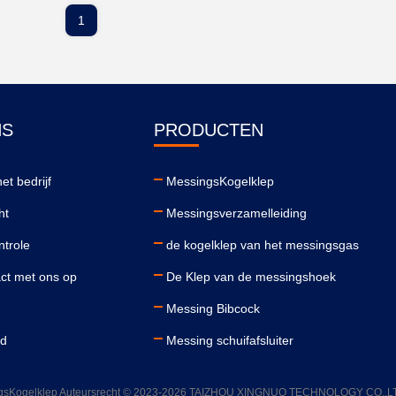
1
NS
PRODUCTEN
et bedrijf
MessingsKogelklep
ht
Messingsverzamelleiding
ntrole
de kogelklep van het messingsgas
ct met ons op
De Klep van de messingshoek
Messing Bibcock
id
Messing schuifafsluiter
ingsKogelklep Auteursrecht © 2023-2026 TAIZHOU XINGNUO TECHNOLOGY CO.,LTD