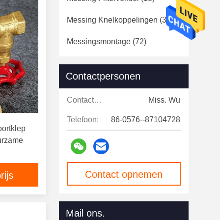
Messing Knelkoppelingen
(38)
Messingsmontage
(72)
Roestvrij StaalKogelkleppen
Contactpersonen
(10)
Verzamelplaten Van Roestvrij
Contactpersonen:
Miss. Wu
Staal
(20)
Telefoon:
86-0576--87104728
ortklep
Roestvrij Staalmontage
(10)
urzame
Checkvalsen Van Roestvrij
Staal
(3)
Contact opnemen
rijs
De Kleppen Van De Roestvrij
Staaluitlaat
(6)
Mail ons.