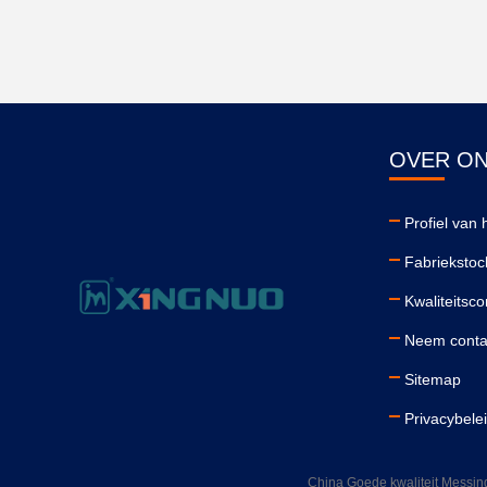
OVER O
Profiel van h
Fabriekstoc
Kwaliteitsco
Neem conta
Sitemap
Privacybele
China Goede kwaliteit Mess