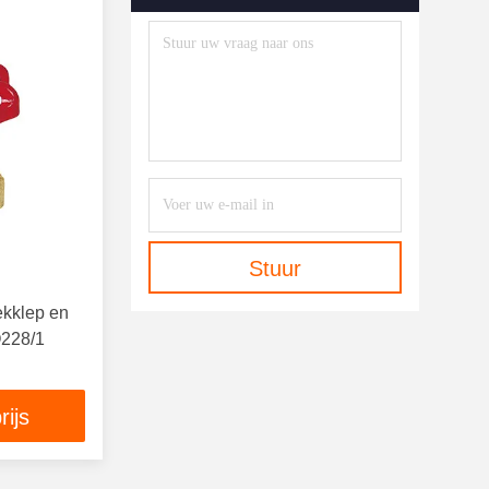
Stuur
kklep en
O228/1
rijs