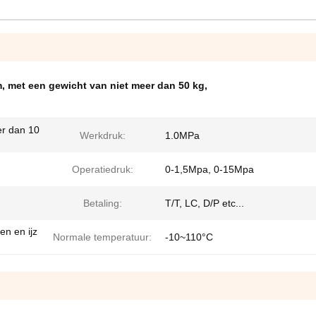
m
,
met een gewicht van niet meer dan 50 kg
,
er dan 10
Werkdruk:
1.0MPa
Operatiedruk:
0-1,5Mpa, 0-15Mpa
Betaling:
T/T, LC, D/P etc...
en en ijz
Normale temperatuur:
-10~110°C