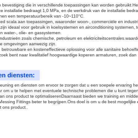
 bevestiging die in verschillende toepassingen kan worden gebruikt.Het
 installatie bedraagt 1,0 MPa, en de werkdruk van de installatie bedr
nnen een temperatuurbereik van -10~110°C.
ed scala aan toepassingen, waaronder woon-, commerciële en industri
ijn ideaal voor gebruik in koelsystemen en airconditioning systemen, te
in water-, olie- en gassystemen.
ndustrieën zoals chemische, petroleum en elektriciteitscentrales.waard
we omgevingen aanwezig zijn.
 betrouwbare en kosteneffectieve oplossing voor alle sanitaire behoef
p zoek bent naar kwalitatief hoogwaardige koperen armaturen, zoek dan 
en diensten:
euning en diensten om ervoor te zorgen dat u een soepele ervaring he
aar om u te helpen met eventuele technische problemen die u kunt teg
van ons product te optimaliserenDaarnaast bieden we training en midd
ssing Fittings beter te begrijpen.Ons doel is om u de best mogelijke 
t ons product..