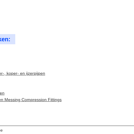
ken:
r-, koper- en ijzerpijpen
ren
 en Messing Compression Fittings
de