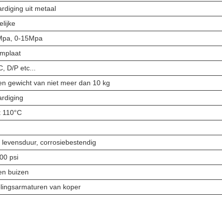
rdiging uit metaal
lijke
Mpa, 0-15Mpa
mplaat
C, D/P etc...
en gewicht van niet meer dan 10 kg
ardiging
t 110°C
 levensduur, corrosiebestendig
00 psi
en buizen
lingsarmaturen van koper