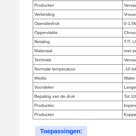
Producten
Vervaa
Verbinding
Vrouwe
Operatiedruk
0-1,5
Oppervlakte
Chroo
Betaling
T/T, L
Materiaal
met e
Techniek
Verva
Normale temperatuur
-10 to
Media
Water
Voordelen
Lange
Bepaling van de druk
Tot 10
Producten
koper
Producten
Koppe
Toepassingen: