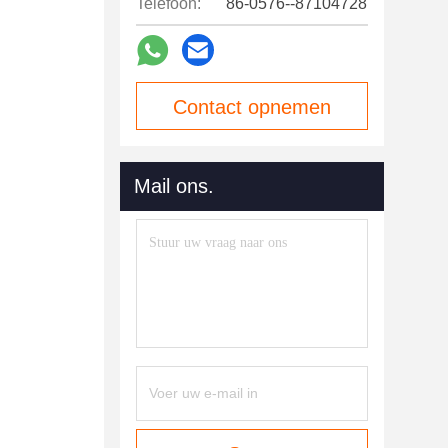
Telefoon:
86-0576--87104728
Contact opnemen
Mail ons.