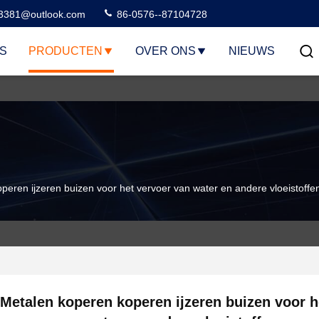
3381@outlook.com
86-0576--87104728
S
PRODUCTEN
OVER ONS
NIEUWS
peren ijzeren buizen voor het vervoer van water en andere vloeistoffe
Metalen koperen koperen ijzeren buizen voor h