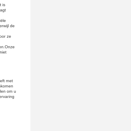
 is
aagt
ële
rwijl de
oor ze
ten.Onze
niet
eft met
enkomen
elen om u
ervaring