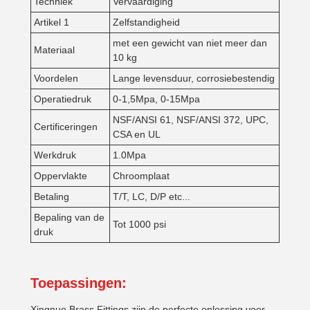
Techniek
Vervaardiging
Artikel 1
Zelfstandigheid
met een gewicht van niet meer dan
Materiaal
10 kg
Voordelen
Lange levensduur, corrosiebestendig
Operatiedruk
0-1,5Mpa, 0-15Mpa
NSF/ANSI 61, NSF/ANSI 372, UPC,
Certificeringen
CSA en UL
Werkdruk
1.0Mpa
Oppervlakte
Chroomplaat
Betaling
T/T, LC, D/P etc...
Bepaling van de
Tot 1000 psi
druk
Toepassingen:
Xingnuo Brass Fittings zijn de perfecte oplossing voor