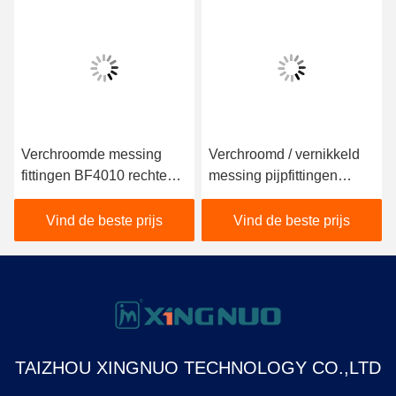
Verchroomde messing
Verchroomd / vernikkeld
fittingen BF4010 rechte
messing pijpfittingen
buisfittingen met mantel
BF4025 dubbelwandig
type
Vind de beste prijs
Vind de beste prijs
TAIZHOU XINGNUO TECHNOLOGY CO.,LTD