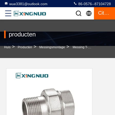
wue3381@outlook.com
86-0576--87104728
Citaat
producten
>
>
>
Huis
Producten
Messingsmontage
Messing T-Shirt Losse Zeshoekige Draad Waterpijp Olieverbinding Draai Glijd Draad Gesp Gespikkelde Tanden Pneumatische Onderdelen Luchtwerken