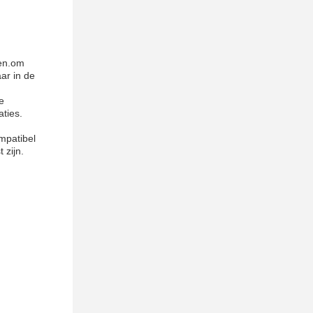
nen.om
ar in de
e
aties.
mpatibel
 zijn.