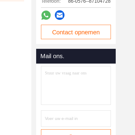
Telefoon:
86-0576--87104728
Contact opnemen
Mail ons.