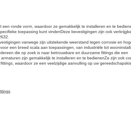
 een ronde vorm, waardoor ze gemakkelijk te installeren en te bedie
pecifieke toepassing kunt vindenDeze bevestigingen zijn ook verkrijgba
2632.
vestigingen vanwege zijn uitstekende weerstand tegen corrosie en hog
 voor een breed scala aan toepassingen, van industriële tot wooninstall
edereen die op zoek is naar betrouwbare en duurzame fittings die een
maturen zijn gemakkelijk te installeren en te bedienenZe zijn ook co
fittings, waardoor ze een veelzijdige aanvulling op uw gereedschapskist
ttings