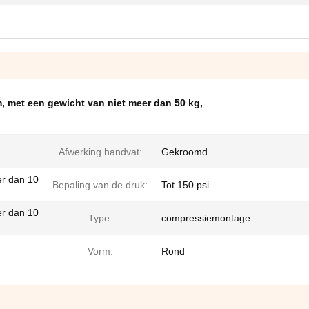
m
,
met een gewicht van niet meer dan 50 kg
,
Afwerking handvat:
Gekroomd
er dan 10
Bepaling van de druk:
Tot 150 psi
er dan 10
Type:
compressiemontage
Vorm:
Rond