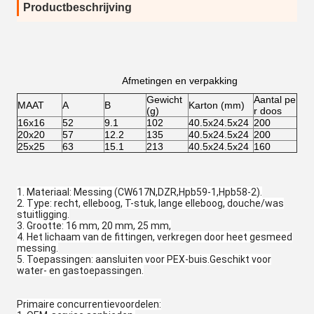
Productbeschrijving
Afmetingen en verpakking
Gewicht
Aantal pe
MAAT
A
B
Karton (mm)
(g)
r doos
16x16
52
9.1
102
40.5x24.5x24
200
20x20
57
12.2
135
40.5x24.5x24
200
25x25
63
15.1
213
40.5x24.5x24
160
1. Materiaal: Messing (CW617N,DZR,Hpb59-1,Hpb58-2).
2. Type: recht, elleboog, T-stuk, lange elleboog, douche/was
stuitligging.
3. Grootte: 16 mm, 20 mm, 25 mm,
4. Het lichaam van de fittingen, verkregen door heet gesmeed
messing.
5. Toepassingen: aansluiten voor PEX-buis.Geschikt voor
water- en gastoepassingen.
Primaire concurrentievoordelen: