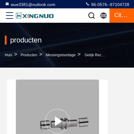
wue3381@outlook.com
86-0576--87104728
Citaat
producten
>
>
>
Huis
Producten
Messingsmontage
Gelijk Rechte Connector PF4001 Grootte 16X16 20X20 25X25 Pex Schuif-Axial Press