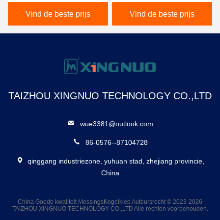
Gasmessing het
Slijtvaste BV1005-MF
Zandontploffing met
Vind de beste prijs
Vind de beste prijs
Aluminiumhandvat
TAIZHOU XINGNUO TECHNOLOGY CO.,LTD
wue3381@outlook.com
86-0576--87104728
qinggang industriezone, yuhuan stad, zhejiang provincie,
China
China Goede kwaliteit MessingsKogelklep Auteursrecht © 2023-2026
TAIZHOU XINGNUO TECHNOLOGY CO.,LTD Alle rechten voorbehouden.