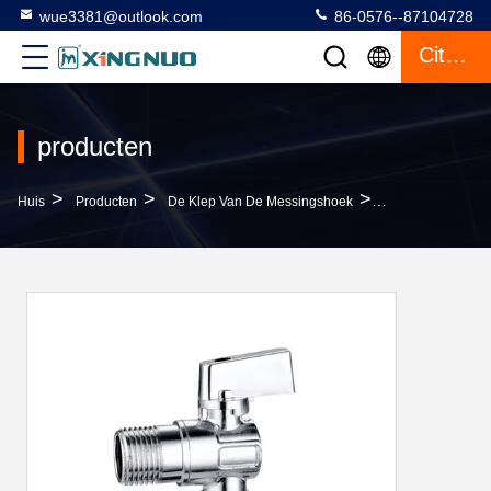
wue3381@outlook.com
86-0576--87104728
Citaat
producten
>
>
>
Huis
Producten
De Klep Van De Messingshoek
OEM Ontploffing 