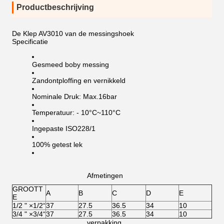
Productbeschrijving
De Klep AV3010 van de messingshoek
Specificatie
Gesmeed boby messing
Zandontploffing en vernikkeld
Nominale Druk: Max.16bar
Temperatuur: - 10°C~110°C
Ingepaste ISO228/1
100% getest lek
Afmetingen
GROOTT
A
B
C
D
E
E
1/2 " ×1/2“
37
27.5
36.5
34
10
3/4 " ×3/4“
37
27.5
36.5
34
10
verpakking