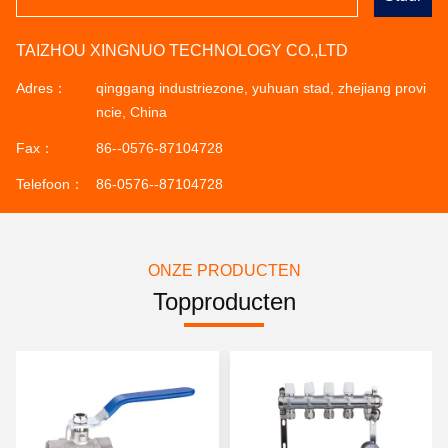
TAIZHOU XINGNUO TECHNOLOGY CO.,LTD
Adres：
qinggang industriezone, yuhuan stad, zhejiang provi
ncie, China
Fax：
86--0576-87104728
Telefoon：
86-0576--87104728
ONZE PRODUCTEN
Topproducten