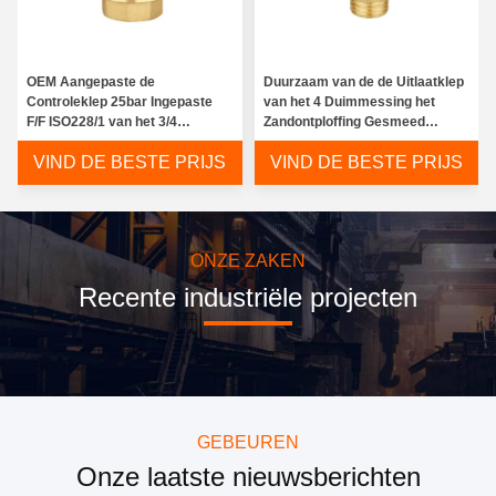
OEM Aangepaste de
Duurzaam van de de Uitlaatklep
Controleklep 25bar Ingepaste
van het 4 Duimmessing het
F/F ISO228/1 van het 3/4
Zandontploffing Gesmeed
Duimmessing
Messing Boby
VIND DE BESTE PRIJS
VIND DE BESTE PRIJS
ONZE ZAKEN
Recente industriële projecten
GEBEUREN
Onze laatste nieuwsberichten