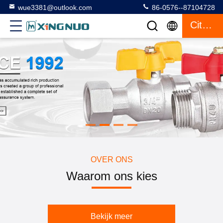
wue3381@outlook.com
86-0576--87104728
Citaat
OVER ONS
Waarom ons kies
Bekijk meer