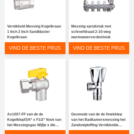
Vernikkeld Messing Kogelkraan
Messing spruitstuk met
1 Inch 2 Inch Sandblaster
schroefdraad 2-10-weg
Kogelkraan
warmwaterverdeelstuk
VIND DE BESTE PRIJS
VIND DE BESTE PRIJS
Av1007-FF van de de
Gesmede van de de Hoekklep
Kogelklepf3/4“ x F1/2“ Noot van
van het Badkamersmessing het
het Messingsgas Wijfje x die
Zandontploffing Vernikkelde
Vrouwelijk draaien
AV3033