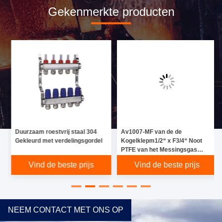
Gekenmerkte producten
Duurzaam roestvrij staal 304
Av1007-MF van de de
Gekleurd met verdelingsgordel
Kogelklepm1/2“ x F3/4“ Noot
PTFE van het Messingsgas
Mannetje x die Vrouwelijk
Vind de beste prijs
Vind de beste prijs
draaien
NEEM CONTACT MET ONS OP